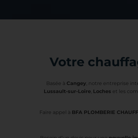
Votre chauffa
Basée à
Cangey
, notre entreprise in
Lussault-sur-Loire
,
Loches
et les com
Faire appel à
BFA PLOMBERIE CHAUF
Besoin d’un devis pour une
nouvelle in