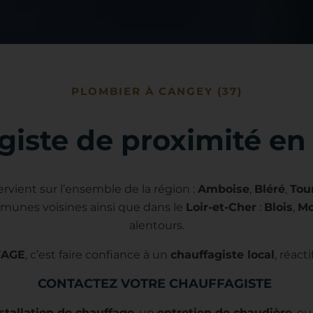
PLOMBIER À CANGEY (37)
giste de proximité en 
tervient sur l’ensemble de la région :
Amboise
,
Bléré
,
Tou
munes voisines ainsi que dans le
Loir-et-Cher
:
Blois
,
Mo
alentours
.
FAGE
, c’est faire confiance à un
chauffagiste local
, réact
CONTACTEZ VOTRE CHAUFFAGISTE
stallation de chauffage
, un
entretien de chaudière
, o