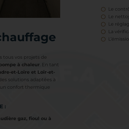
Le contr
Le netto
Le régla
La vérifi
 chauffage
L’émissi
 tous vos projets de
pompe à chaleur
. En tant
dre-et-Loire et Loir-et-
 des solutions adaptées à
 un confort thermique
 :
udière gaz, fioul ou à