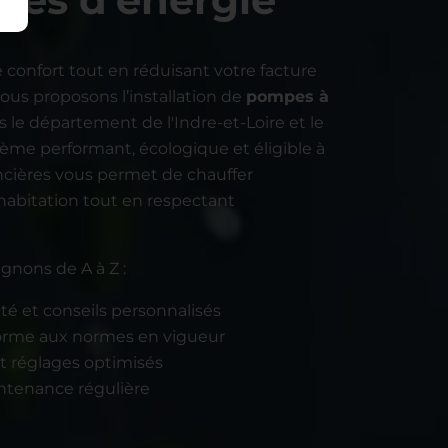
 confort tout en réduisant votre facture
ous proposons l’installation de
pompes à
 le département de l'Indre-et-Loire et le
tème performant, écologique et éligible à
ancières vous permet de chauffer
habitation tout en respectant
nons de A à Z :
ité et conseils personnalisés
forme aux normes en vigueur
et réglages optimisés
ntenance régulière