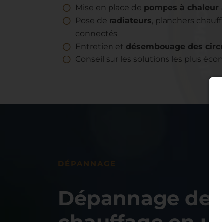
Mise en place de
pompes à chaleur 
Pose de
radiateurs
, planchers chauf
connectés
Entretien et
désembouage des circu
Conseil sur les solutions les plus é
DÉPANNAGE
Dépannage de
chauffage en u