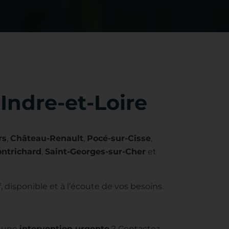
Indre-et-Loire
rs
,
Château-Renault
,
Pocé-sur-Cisse
,
ntrichard
,
Saint-Georges-sur-Cher
et
if, disponible et à l’écoute de vos besoins.
u une
intervention urgente
? Contactez-