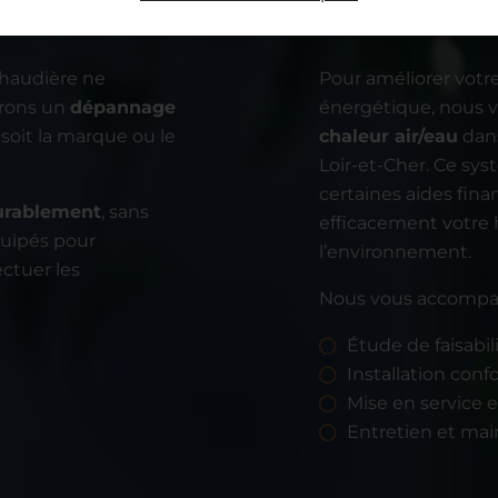
chaudière ne
Pour améliorer votre
urons un
dépannage
énergétique, nous v
 soit la marque ou le
chaleur air/eau
dans
Loir-et-Cher. Ce sys
certaines aides fin
urablement
, sans
efficacement votre 
quipés pour
l’environnement.
ectuer les
Nous vous accompag
Étude de faisabil
Installation con
Mise en service 
Entretien et mai