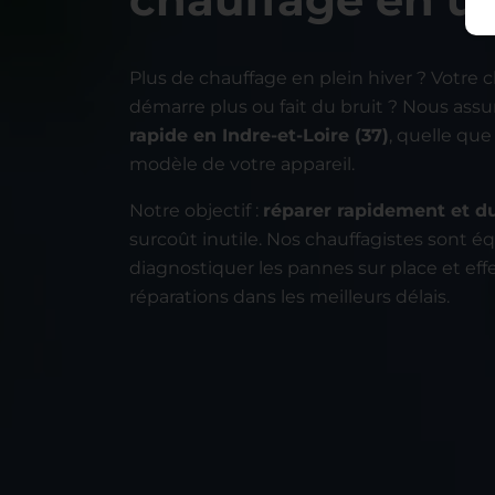
Plus de chauffage en plein hiver ? Votre 
démarre plus ou fait du bruit ? Nous ass
rapide en Indre-et-Loire (37)
, quelle que
modèle de votre appareil.
Notre objectif :
réparer rapidement et d
surcoût inutile. Nos chauffagistes sont é
diagnostiquer les pannes sur place et eff
réparations dans les meilleurs délais.